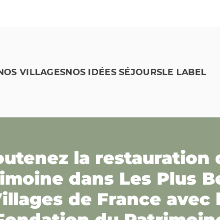
NOS VILLAGES
NOS IDÉES SÉJOURS
LE LABEL
outenez la restauration 
rimoine dans Les Plus B
illages de France avec 
Fondation du Patrimoin