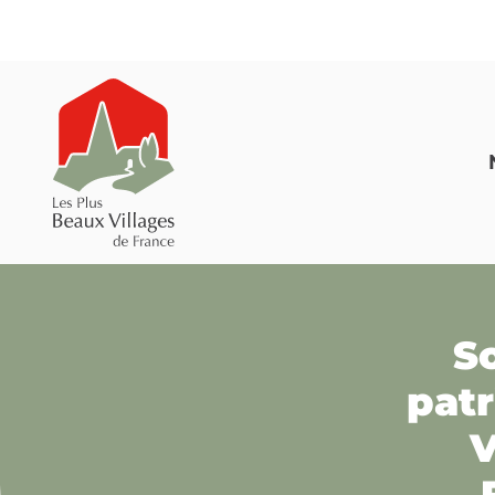
S
pat
V