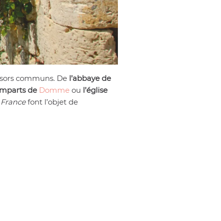
résors communs. De
l’abbaye de
emparts de
Domme
ou
l’église
 France
font l’objet de