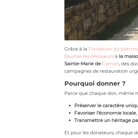
Grâce à la
Fondation du patrim
Baume-les-Messieurs
à
la mais
Sainte-Marie de
Camon
, des di
campagnes de restauration urg
Pourquoi donner ?
Parce que chaque don, même mo
Préserver le caractère uniq
Favoriser l’économie locale
Transmettre un héritage p
Et pour les donateurs, chaque 