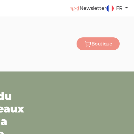
Newsletter
FR
Boutique
du
eaux
la
e