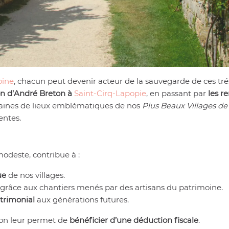
oine
, chacun peut devenir acteur de la sauvegarde de ces t
on d’André Breton à
Saint-Cirq-Lapopie
, en passant par
les r
zaines de lieux emblématiques de nos
Plus Beaux Villages de
entes.
deste, contribue à :
ue
de nos villages.
, grâce aux chantiers menés par des artisans du patrimoine.
atrimonial
aux générations futures.
don leur permet de
bénéficier d’une déduction fiscale
.