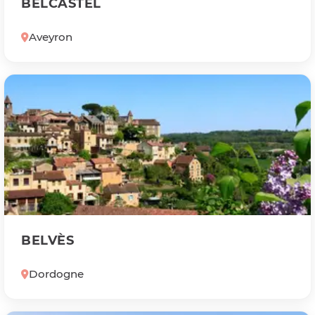
BELCASTEL
Aveyron
BELVÈS
Dordogne