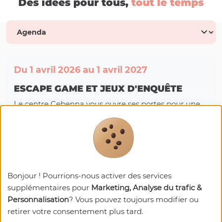
Des idées pour tous,
tout le temps
Du 1 avril 2026 au 1 avril 2027
ESCAPE GAME ET JEUX D'ENQUÊTE
Le centre Cebenna vous ouvre ses portes pour une
série d'aventures inédites ! Entre botanique
fantastique, enquêtes criminelles et urgence
climatique, saurez-vous garder votre sang-froid ?
Prochaines dates:
Bonjour ! Pourrions-nous activer des services
Du 01/04/2026 au 01/04/2027
supplémentaires pour
Marketing, Analyse du trafic &
Personnalisation
? Vous pouvez toujours modifier ou
34390 OLARGUES
retirer votre consentement plus tard.