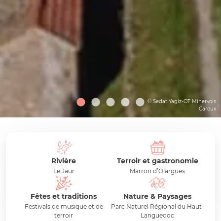
© Sedat Yagiz-OT Minervois
Caroux
Rivière
Terroir et gastronomie
Le Jaur
Marron d’Olargues
Fêtes et traditions
Nature & Paysages
Festivals de musique et de
Parc Naturel Régional du Haut-
terroir
Languedoc