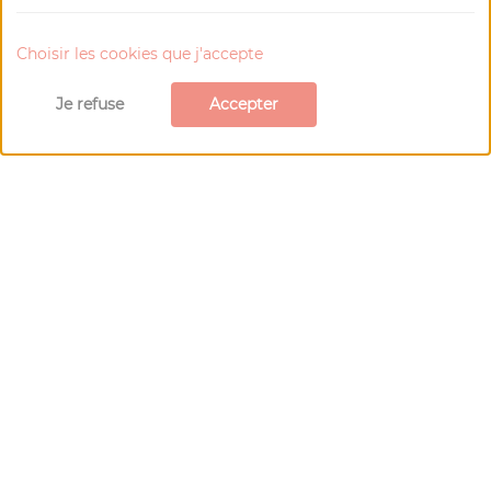
Visiter le site Web
Téléphone : 04 67 97 88 00
Choisir les cookies que j'accepte
E-mail
Je refuse
Accepter
Carte de
Olargues