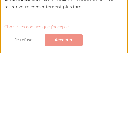
retirer votre consentement plus tard.
Choisir les cookies que j'accepte
Je refuse
Accepter
les Plus Beaux Villages de France
Relais Saint-Jacques
Restaurant
Ce restaurant aux accents du terroir du Limousin
se situe au cœur du village de Collonges-la-
Rouge, sur l'artère principale.
En savoir plus