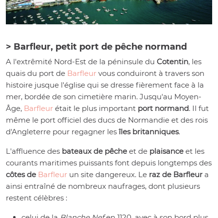
> Barfleur, petit port de pêche normand
A l'extrêmité Nord-Est de la péninsule du
Cotentin
, les
quais du port de
Barfleur
vous conduiront à travers son
histoire jusque l'église qui se dresse fièrement face à la
mer, bordée de son cimetière marin. Jusqu'au Moyen-
Âge,
Barfleur
était le plus important
port normand
. Il fut
même le port officiel des ducs de Normandie et des rois
d'Angleterre pour regagner les
îles britanniques
.
L'affluence des
bateaux de pêche
et de
plaisance
et les
courants maritimes puissants font depuis longtemps des
côtes de
Barfleur
un site dangereux. Le
raz de Barfleur
a
ainsi entraîné de nombreux naufrages, dont plusieurs
restent célèbres :
celui de la
Blanche Nef
en 1120, avec à son bord plus