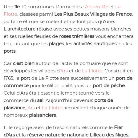
Une
île
, 10 communes. Parmi elles :
Ars-en-Ré
et
La
Flotte
, classées parmi
Les Plus Beaux Villages de France
,
où terre et mer se mêlent et ne font plus qu'une.
L'
architecture rétaise
avec ses petites maisons blanches
et ses ruelles fleuries de
roses trémières
vous enchantera
tout autant que les
plages
, les
activités nautiques
, ou les
ports
.
Car
c'est bien
autour de l'activité portuaire que se sont
développés les villages d'
Ars
et de
La Flotte
. Construit en
1765, le
port
de La Flotte sera successivement un
port de
commerce
pour le
sel
et le
vin
, puis un
port de pêche
.
Celui d'Ars était essentiellement tourné vers le
commerce du
sel
. Aujourd'hui devenus
ports de
plaisance
,
Ars
et
La Flotte
accueillent chaque année de
nombreux
plaisanciers
.
L'île regorge aussi de trésors naturels comme le
Fier
d'Ars
et la
réserve naturelle nationale Lilleau des Niges
.