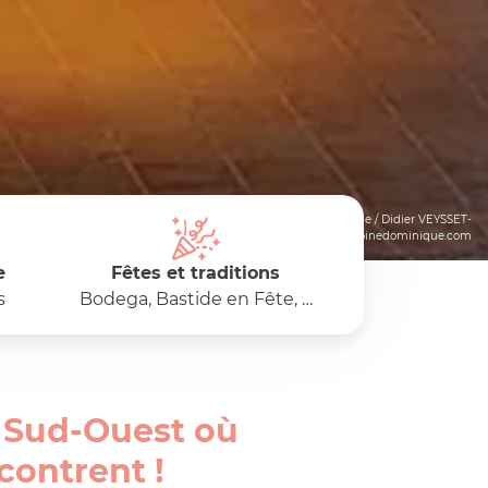
© Antoine Dominique / Didier VEYSSET-
www.antoinedominique.com
e
Fêtes et traditions
s
Bodega, Bastide en Fête, …
u Sud-Ouest où
ncontrent !