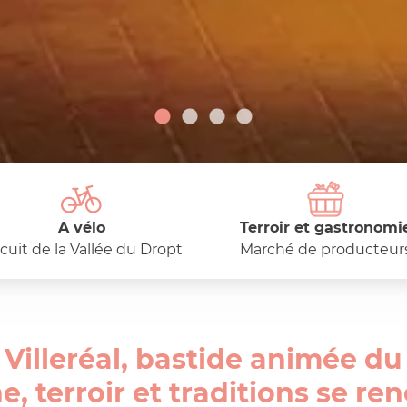
A vélo
Terroir et gastronomi
rcuit de la Vallée du Dropt
Marché de producteur
 Villeréal, bastide animée d
, terroir et traditions se re