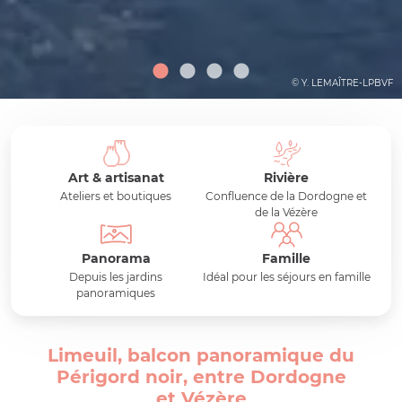
© Y. LEMAÎTRE-LPBVF
Art & artisanat
Rivière
Ateliers et boutiques
Confluence de la Dordogne et
de la Vézère
Panorama
Famille
Depuis les jardins
Idéal pour les séjours en famille
panoramiques
Limeuil, balcon panoramique du
Périgord noir, entre Dordogne
et Vézère