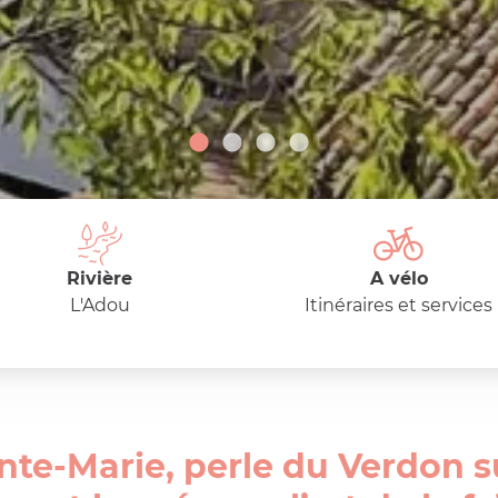
Rivière
A vélo
L'Adou
Itinéraires et services
nte-Marie, perle du Verdon