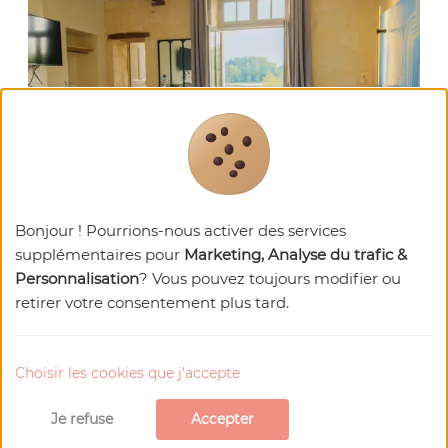
Bonjour ! Pourrions-nous activer des services
Martin Baron
supplémentaires pour
Marketing, Analyse du trafic &
Personnalisation
? Vous pouvez toujours modifier ou
Château de Candes - Art&Spa****
retirer votre consentement plus tard.
Résidence de tourisme
Plongez dans un écrin d'histoire et d'élégance
contemporaine avec la confluence de la Loire et
Choisir les cookies que j'accepte
de la Vienne en toile de fond.
Je refuse
Accepter
En savoir plus