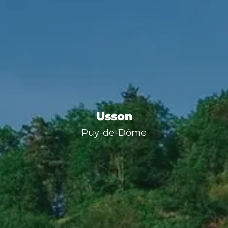
Usson
Puy-de-Dôme