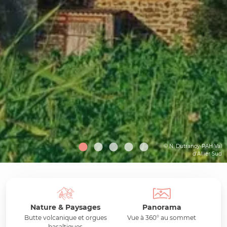
© N. Dutranoy-PAH Val
d'Allier Sud
Nature & Paysages
Panorama
Butte volcanique et orgues
Vue à 360° au sommet
basaltiques