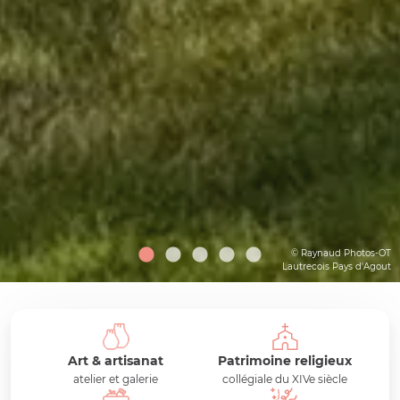
© Raynaud Photos-OT
Lautrecois Pays d'Agout
Art & artisanat
Patrimoine religieux
atelier et galerie
collégiale du XIVe siècle