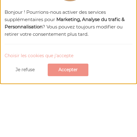
Bonjour ! Pourrions-nous activer des services
32480 LA ROMIEU
supplémentaires pour
Marketing, Analyse du trafic &
Visiter le site Web
Personnalisation
? Vous pouvez toujours modifier ou
Téléphone : 05 62 28 15 72
retirer votre consentement plus tard.
E-mail
Choisir les cookies que j'accepte
Je refuse
Accepter