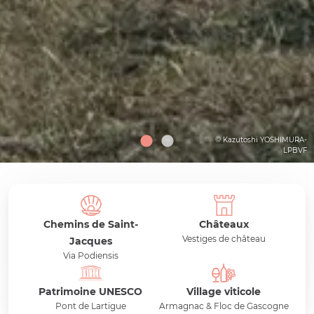
© Kazutoshi YOSHIMURA-
LPBVF
Chemins de Saint-
Châteaux
Vestiges de château
Jacques
Via Podiensis
Patrimoine UNESCO
Village viticole
Pont de Lartigue
Armagnac & Floc de Gascogne