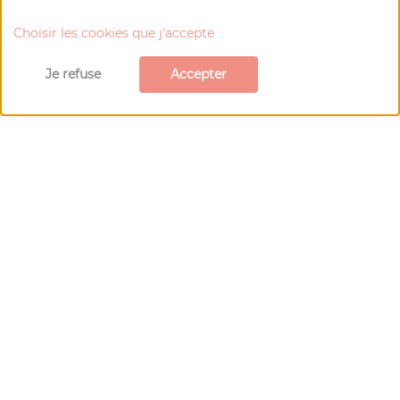
Choisir les cookies que j'accepte
Je refuse
Accepter
©OT Ténarèze
Carte de
Larressingle