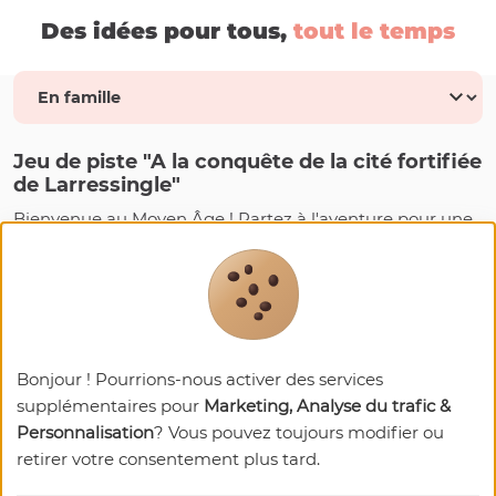
Des idées pour tous,
tout le temps
Jeu de piste "A la conquête de la cité fortifiée
de Larressingle"
Bienvenue au Moyen Âge ! Partez à l'aventure pour une
visite ludique de Larressingle ! Destiné aux
enfants de 5 à
12 ans
, ce jeu de piste constitué de
8 énigmes
vous invite
à percer les mystères du village médiéval en famille !
Passez prendre votre jeu sur parchemin à l'Office de
Tourisme (payant) avant de partir... Et au retour, une
petite récompense attend les enquêteurs en herbe !
Bonjour ! Pourrions-nous activer des services
supplémentaires pour
Marketing, Analyse du trafic &
Personnalisation
? Vous pouvez toujours modifier ou
retirer votre consentement plus tard.