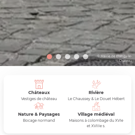
© Mairie de Blangy-le-
Château
Châteaux
Rivière
Vestiges de château
Le Chaussey & Le Douet Hébert
Nature & Paysages
Village médiéval
Bocage normand
Maisons à colombage du XVIe
et XVIIIe s.