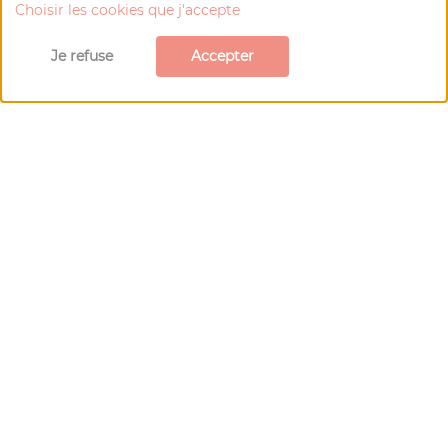
Choisir les cookies que j'accepte
Visiter le site Web
Je refuse
Accepter
Carte de
Blangy-le-Château