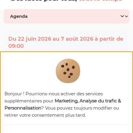
Du 22 juin 2026 au 7 août 2026 à partir de
09:00
Exposition "Le Pays d'Auge vu par
Gabriel Bretocq"
L'esthétique du curé photographe
Prochaines dates:
Bonjour ! Pourrions-nous activer des services
Du 22/06/2026 au 07/08/2026
supplémentaires pour
Marketing, Analyse du trafic &
Ouvert tous les jours : 09:00 - 12:00, 14:00 -
17:00
Personnalisation
? Vous pouvez toujours modifier ou
retirer votre consentement plus tard.
14130 BLANGY-LE-CHÂTEAU