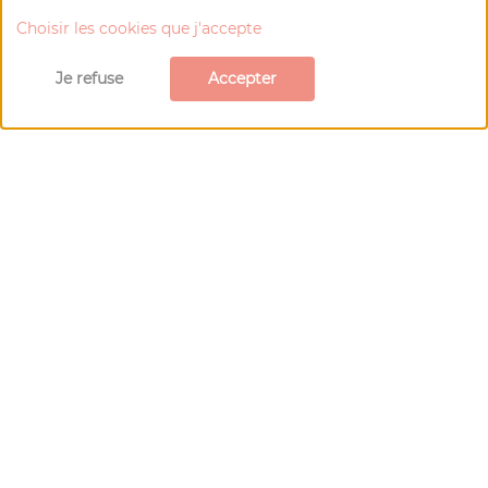
Choisir les cookies que j'accepte
Je refuse
Accepter
les Plus Beaux Villages de France
Le Pavé d'Auge
Restaurant
Sous la halle de Beuvron-en-Auge, le restaurant
gastronomique le Pavé d'Auge et son chef Adrien
Haye vous propose le meilleur de la cuisine