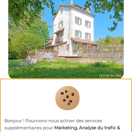
Le Clos du Bec
Le Clos du Bec
Meublés et Gîtes
A seulement 2 km du bourg du Bec-Hellouin, cet
ancien moulin classé 3* vous accueille dans un
cadre paisible et authentique, entre charme
Bonjour ! Pourrions-nous activer des services
normand, confort moderne et nature préservée.
supplémentaires pour
Marketing, Analyse du trafic &