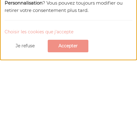
Ses 5 chambres et son spa raviront toute votre
Personnalisation
? Vous pouvez toujours modifier ou
tribu.
retirer votre consentement plus tard.
En savoir plus
Réserver
Choisir les cookies que j'accepte
Je refuse
Accepter