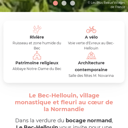
© Les Plus Beaux Villages
de France
Rivière
A vélo
Ruisseau et zone humide du
Voie verte d'Evreux au Bec-
Bec
Hellouin
Patrimoine religieux
Architecture
Abbaye Notre-Dame du Bec
contemporaine
Salle des fêtes M. Novarina
Le Bec-Hellouin, village
monastique et fleuri au cœur de
la Normandie
Dans la verdure du
bocage normand
,
Le Bec-Hellouin
vous invite pour une