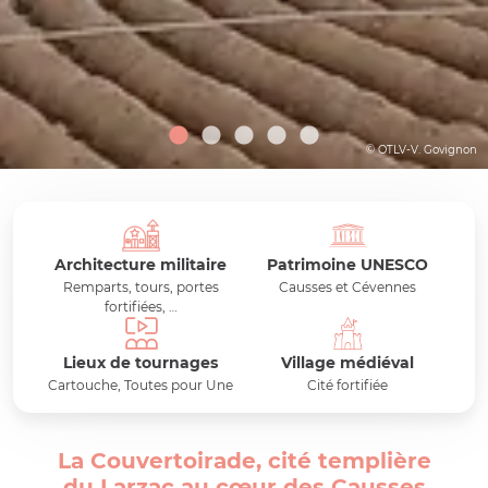
© OTLV-V. Govignon
Architecture militaire
Patrimoine UNESCO
Remparts, tours, portes
Causses et Cévennes
fortifiées, …
Lieux de tournages
Village médiéval
Cartouche, Toutes pour Une
Cité fortifiée
La Couvertoirade, cité templière
du Larzac au cœur des Causses