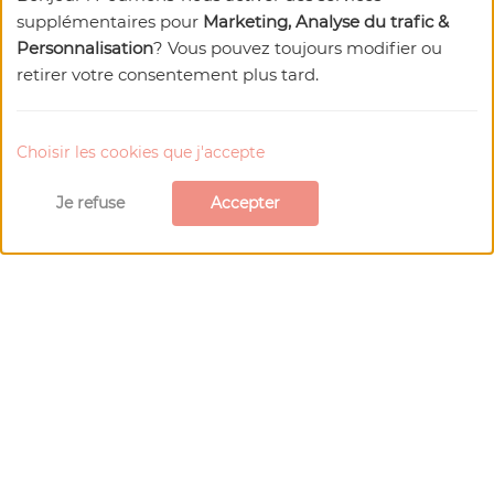
supplémentaires pour
Marketing, Analyse du trafic &
Personnalisation
? Vous pouvez toujours modifier ou
retirer votre consentement plus tard.
pbvf
Choisir les cookies que j'accepte
Maison du Visiteur
Maison
Je refuse
Accepter
La Maison du Visiteur vous révèle tous les secrets
des bâtisseurs du XIIe siècle grâce à une
promenade scénographique.
En savoir plus
Réserver