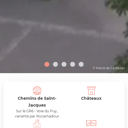
© Mairie de Cardaillac
Chemins de Saint-
Châteaux
Jacques
Sur le GR6 - Voie du Puy,
variante par Rocamadour