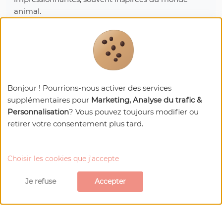
animal.
Prochaines dates:
Du 01/01/2026 au 31/12/2026
83580 GASSIN
Bonjour ! Pourrions-nous activer des services
Visiter le site Web
supplémentaires pour
Marketing, Analyse du trafic &
Téléphone : 04 98 11 56 51
Personnalisation
? Vous pouvez toujours modifier ou
E-mail
retirer votre consentement plus tard.
Choisir les cookies que j'accepte
Je refuse
Accepter