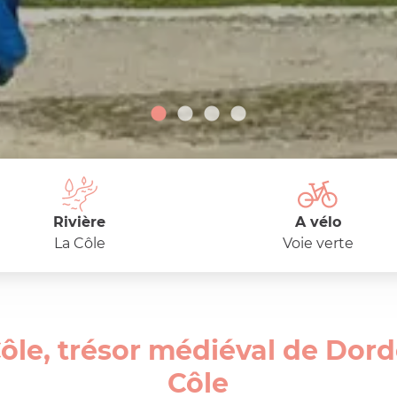
Rivière
A vélo
La Côle
Voie verte
ôle, trésor médiéval de Dordo
Côle