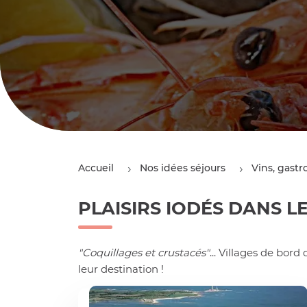
Accueil
Nos idées séjours
Vins, gastr
PLAISIRS IODÉS DANS L
"Coquillages et crustacés"
... Villages de bo
leur destination !